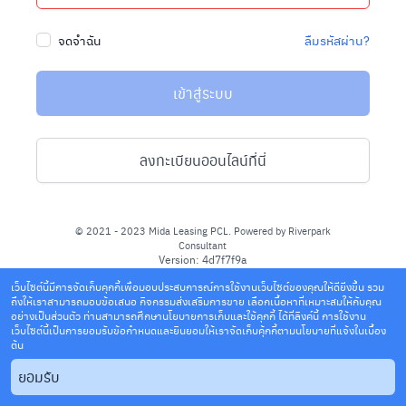
จดจำฉัน
ลืมรหัสผ่าน?
เข้าสู่ระบบ
ลงทะเบียนออนไลน์ที่นี่
© 2021 - 2023 Mida Leasing PCL. Powered by Riverpark
Consultant
Version: 4d7f7f9a
Terms of service
Privacy Policy
เว็บไซต์นี้มีการจัดเก็บคุกกี้เพื่อมอบประสบการณ์การใช้งานเว็บไซต์ของคุณให้ดียิ่งขึ้น รวม
ถึงให้เราสามารถมอบข้อเสนอ กิจกรรมส่งเสริมการขาย เลือกเนื้อหาที่เหมาะสมให้กับคุณ
อย่างเป็นส่วนตัว ท่านสามารถศึกษานโยบายการเก็บและใช้คุกกี้
ได้ที่ลิงค์นี้
การใช้งาน
เว็บไซต์นี้เป็นการยอมรับข้อกำหนดและยินยอมให้เราจัดเก็บคุ้กกี้ตามนโยบายที่แจ้งในเบื้อง
ต้น
ยอมรับ